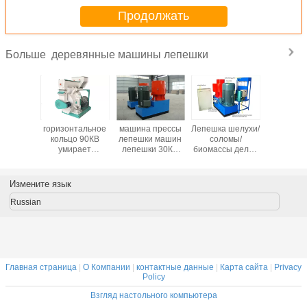
Продолжать
деревянные машины лепешки
Больше
 умирает
горизонтальное
машина прессы
Лепешка шелухи/
Маши
асса
кольцо 90КВ
лепешки машин
соломы/
лепе
янные
умирает
лепешки 30КВ
биомассы делая
автомати
ины
деревянные
37КВ
машину,
смаз
и/делая
лепешки
деревянная для
деревянное
деревя
янные
биомассы опилк
деревянной
оборудование
Измените язык
и дома
делая машину
опилк, плиты
лепешки
рают
мозоли
Russian
ляемый
тор
Главная страница
|
О Компании
|
контактные данные
|
Карта сайта
|
Privacy
Policy
Взгляд настольного компьютера