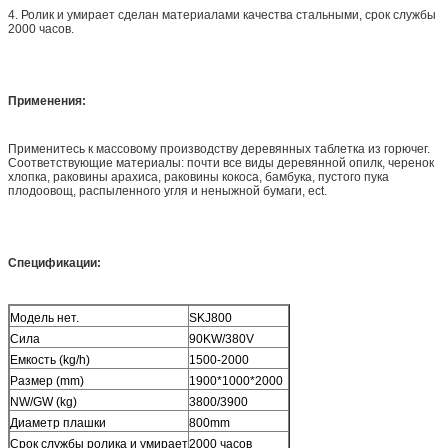
4. Ролик и умирает сделан материалами качества стальными, срок службы
2000 часов.
Применения:
Применитесь к массовому производству деревянных таблетка из горючег.
Соответствующие материалы: почти все виды деревянной опилк, черенок
хлопка, раковины арахиса, раковины кокоса, бамбука, пустого пука
плодоовощ, распыленного угля и неныжной бумаги, ect.
Спецификации:
Модель нет.
SKJ800
Сила
90KW/380V
Емкость (kg/h)
1500-2000
Размер (mm)
1900*1000*2000
NW/GW (kg)
3800/3900
Диаметр плашки
800mm
Срок службы ролика и умирает
2000 часов