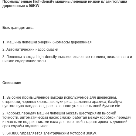
Промышленные high-density машины лепешки низкой влаги топлива
деревянные с 90KW
Быстрая деталь:
1. Машина лепешки энергии биомассы деревянная
2. Автоматический насос смазки
3. Лепешки выхода high-density, высокое значение топлива, низкая влага и
низкое содержание золы
Описание:
1. Высокое промышленное выхода используемое для древесины,
сторновки, черенок хлопка, шелухи риса, раковины арахиса, бамбука,
пустого пука плодоовощ, распыленного угля и неныжной бумаги etc.
2. Коробка передач машин лепешки бежать шестернями высокой
точности, автоматический насос смазки работая между коробкой передач
и главными подшипниками вала для того чтобы гарантировать длинний
срок службы подшипников.
3. SKJ800 управляется электрическим мотором 30KW.