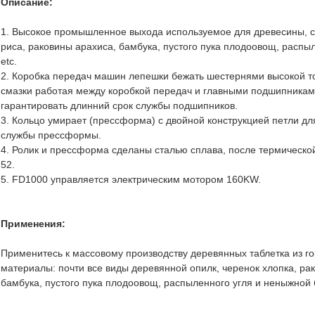
Описание:
1. Высокое промышленное выхода используемое для древесины, ст
риса, раковины арахиса, бамбука, пустого пука плодоовощ, распы
etc.
2. Коробка передач машин лепешки бежать шестернями высокой то
смазки работая между коробкой передач и главными подшипниками
гарантировать длинний срок службы подшипников.
3. Кольцо умирает (прессформа) с двойной конструкцией петли дл
службы прессформы.
4. Ролик и прессформа сделаны сталью сплава, после термическо
52.
5. FD1000 управляется электрическим мотором 160KW.
Применения:
Применитесь к массовому производству деревянных таблетка из г
материалы: почти все виды деревянной опилк, черенок хлопка, ра
бамбука, пустого пука плодоовощ, распыленного угля и неныжной 