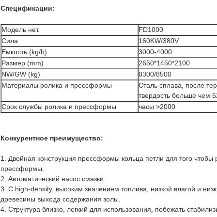
Спецификации:
Модель нет.
FD1000
Сила
160KW/380V
Емкость (kg/h)
3000-4000
Размер (mm)
2650*1450*2100
NW/GW (kg)
8300/8500
Материалы ролика и прессформы
Сталь сплава, после те
твердость больше чем 5
Срок службы ролика и прессформы
часы >2000
Конкурентное преимущество:
1. Двойная конструкция прессформы кольца петли для того чтобы
прессформы.
2. Автоматический насос смазки.
3. С high-density, высоким значением топлива, низкой влагой и низ
древесины выхода содержания золы.
4. Структура близко, легкий для использования, побежать стабили