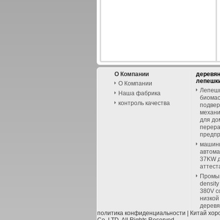
О Компании
деревя
лепешк
О Компании
Лепешк
Наша фабрика
биомас
контроль качества
подвер
механи
для до
перер
предп
машин
автома
37KW д
аттест
Промыш
densit
380V с
низкой
дерев
политика конфиденциальности
| Китай хор