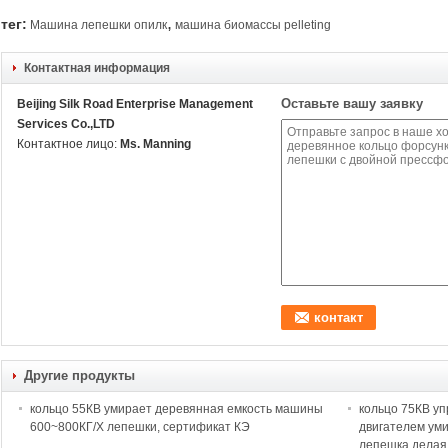
,
тег:
Машина лепешки опилк
машина биомассы pelleting
Контактная информация
Оставьте вашу заявку
Beijing Silk Road Enterprise Management
Services Co.,LTD
Контактное лицо:
Ms. Manning
Другие продукты
кольцо 55КВ умирает деревянная емкость машины
кольцо 75КВ у
600~800КГ/Х лепешки, сертификат КЭ
двигателем ум
лепешка делая