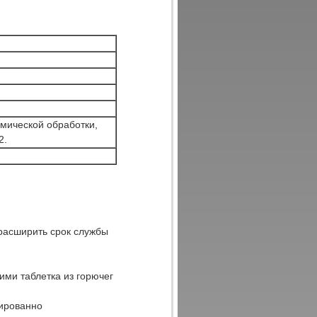
рмической обработки,
2.
 расширить срок службы
кими таблетка из горючег
зированно