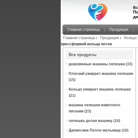
Вс
П
д
Главная страница
Продукция
Главная страница
Продукция
Кольцо
прессформой кольца петли
Все продукты
деревянные машины лепешки
(33)
Плоский умирает машина лепешки
(15)
Кольцо умирает машина лепешки
(21)
машина лепешки животного
питания
(23)
лепешка делая машину
(10)
Древесина Пелле мельница
(10)