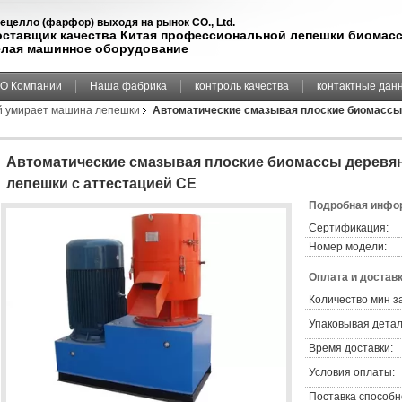
ецелло (фарфор) выходя на рынок CO., Ltd.
оставщик качества Китая профессиональной лепешки биомас
елая машинное оборудование
О Компании
Наша фабрика
контроль качества
контактные дан
й умирает машина лепешки
Автоматические смазывая плоские биомассы
Автоматические смазывая плоские биомассы дерев
лепешки с аттестацией CE
Подробная инфор
Сертификация:
Номер модели:
Оплата и доставк
Количество мин з
Упаковывая детал
Время доставки:
Условия оплаты:
Поставка способн