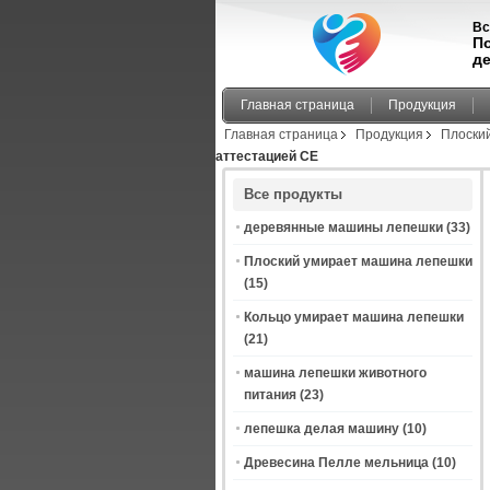
Вс
П
д
Главная страница
Продукция
Главная страница
Продукция
Плоски
аттестацией CE
Все продукты
деревянные машины лепешки
(33)
Плоский умирает машина лепешки
(15)
Кольцо умирает машина лепешки
(21)
машина лепешки животного
питания
(23)
лепешка делая машину
(10)
Древесина Пелле мельница
(10)