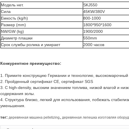
Модель нет.
SKJ550
Сила
45KW/380V
Емкость (kg/h)
800-1000
Размер (mm)
1800*950*1600
NW/GW (kg)
1900/2000
Диаметр плашки
550mm
Срок службы ролика и умирает
2000 часов
Конкурентное преимущество:
1. Примите конструкцию Германии и технологию, высокомарочный
2. Пройденный сертификат CE, сертификат SGS
3. С high-density, высоким значением топлива, низкой влагой и н
содержания золы.
4. Структура близко, легкий для использования, побежать стабил
уменьшения.
,
тег:
деревянная машина pelletizing
деревянная лепешка изготовляя обору