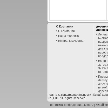
О Компании
деревя
лепешк
О Компании
Лепешк
Наша фабрика
биомас
контроль качества
подвер
механи
для до
перер
предп
машин
автома
37KW д
аттест
Промыш
densit
380V с
низкой
дерев
политика конфиденциальности
| Китай хор
Co.,LTD. All Rights Reserved.
политика конфиденциальности
| Китай х