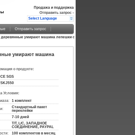
Продажа и поддержка
сы
Отправить запрос
-
Select Language
ные
Отправить запрос
 деревянные умирают машина лепешки с
янные умирают машина
мация о продукте:
CE SGS
SKJ550
а Условия:
аказа:
1 комплект
Стандартный пакет
и:
переклейки
7-10 дней
T/T, L/C, ЗАПАДНОЕ
СОЕДИНЕНИЕ, PAYPAL
ости:
100 комплектов в месяц