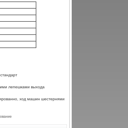
 стандарт
изкими лепешками выхода
изированно, ход машин шестернями
дование