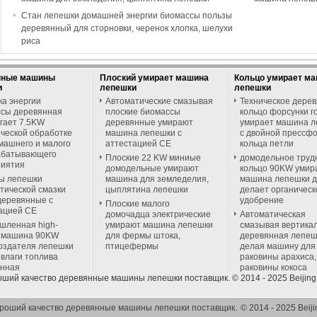
Стан лепешки домашней энергии биомассы пользы
деревянный для сторновки, черенок хлопка, шелухи
риса
нные машины
Плоский умирает машина
Кольцо умирает м
и
лепешки
лепешки
а энергии
Автоматические смазывая
Техническое дере
сы деревянная
плоские биомассы
кольцо форсунки г
гает 7.5KW
деревянные умирают
умирает машина 
ческой обработке
машина лепешки с
с двойной прессф
машнего и малого
аттестацией CE
кольца петли
абатывающего
Плоские 22 KW миниые
домодельное труд
риятия
домодельные умирают
кольцо 90KW умир
ы лепешки
машина для земледелия,
машина лепешки 
тической смазки
цыплятина лепешки
делает органическ
еревянные с
удобрение
Плоские малого
ацией CE
домочадца электрические
Автоматическая
ленная high-
умирают машина лепешки
смазывая вертика
y машина 90KW
для фермы штока,
деревянная лепеш
оздателя лепешки
птицефермы
делая машину для
 влаги топлива
раковины арахиса,
янная
раковины кокоса
оший качество деревянные машины лепешки поставщик. © 2014 - 2025 Beijing 
ороший качество деревянные машины лепешки поставщик.
© 2014 - 2025 Beiji