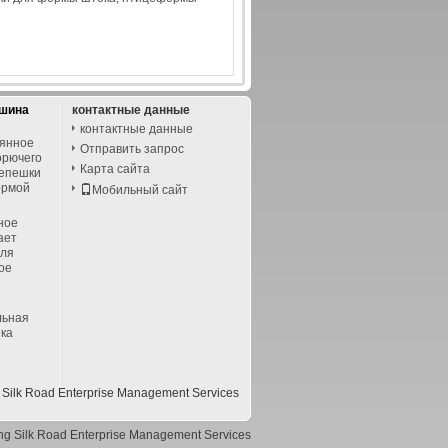
ашина
контактные данные
контактные данные
вянное
Отправить запрос
орючего
Карта сайта
лепешки
ормой
Мобильный сайт
ное
ает
для
ое
льная
ка
Silk Road Enterprise Management Services
ng Silk Road Enterprise Management Services