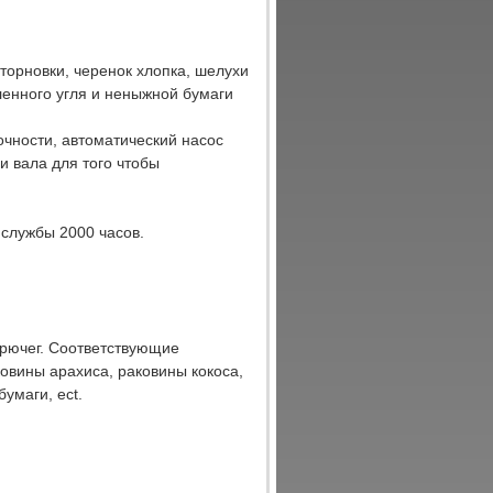
орновки, черенок хлопка, шелухи
ленного угля и неныжной бумаги
чности, автоматический насос
 вала для того чтобы
 службы 2000 часов.
орючег. Соответствующие
ковины арахиса, раковины кокоса,
умаги, ect.