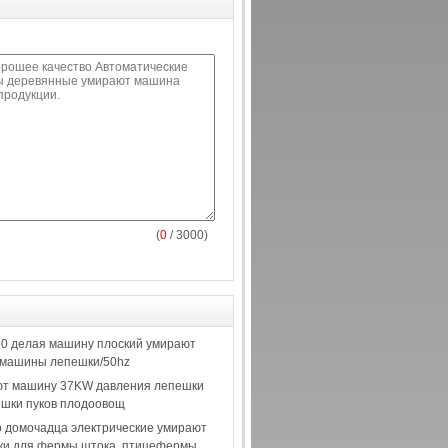
(
0
/ 3000)
0 делая машину плоский умирают
3 машины лепешки/50hz
т машину 37KW давления лепешки
ешки пуков плодоовощ
о домочадца электрические умирают
и для фермы штока, птицефермы