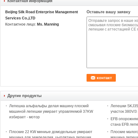
Контактная информация
Оставьте вашу заявку
Beijing Silk Road Enterprise Management
Services Co.,LTD
Контактное лицо:
Ms. Manning
Другие продукты
Лепешка альфальфы делая машину плоский
Лепешки SKJ35
машиной лепешки умирает управляемой 37KW
участок 380V/
избирает - мотор
EFB опорожняю
стана EFB леп
Плоские 22 KW миниые домодельные умирают
Плоские малог
машина для земледелия, цыплятина лепешки
машина лепешк