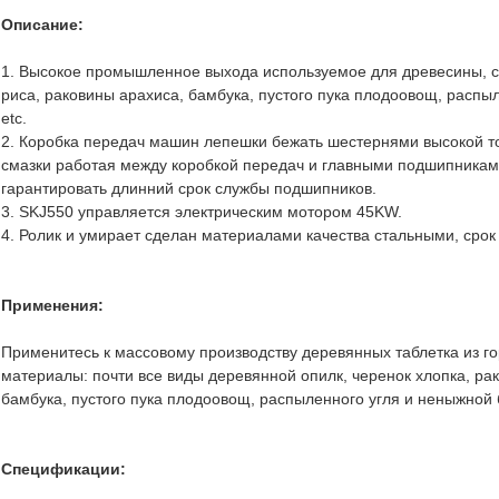
Описание:
1. Высокое промышленное выхода используемое для древесины, ст
риса, раковины арахиса, бамбука, пустого пука плодоовощ, распы
etc.
2. Коробка передач машин лепешки бежать шестернями высокой то
смазки работая между коробкой передач и главными подшипниками
гарантировать длинний срок службы подшипников.
3. SKJ550 управляется электрическим мотором 45KW.
4. Ролик и умирает сделан материалами качества стальными, срок
Применения:
Применитесь к массовому производству деревянных таблетка из г
материалы: почти все виды деревянной опилк, черенок хлопка, ра
бамбука, пустого пука плодоовощ, распыленного угля и неныжной б
Спецификации: