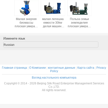
 пользы
Малая энергия
малая лепешка
Польза семьи
Малая л
 делая
биомассы
емкости 30kw
земледелия
емкости
ину
плоская умирает
делая машину
плоская умирает
маши
лепешка делая
для питания
лепешка делая
машину для
цыплятины
стан лепешки
домашней
делая завод
питания машины
Измените язык
пользы
Russian
Главная страница
|
О Компании
|
контактные данные
|
Карта сайта
|
Privacy
Policy
Взгляд настольного компьютера
Copyright © 2014 - 2026 Beijing Silk Road Enterprise Management Services
Co.,LTD.
All rights reserved.