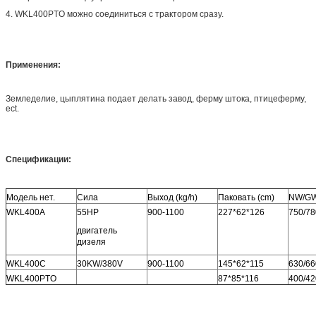
4. WKL400PTO можно соединиться с трактором сразу.
Применения:
Земледелие, цыплятина подает делать завод, ферму штока, птицеферму,
ect.
Спецификации:
Модель нет.
Сила
Выход (kg/h)
Паковать (cm)
NW/GW
WKL400A
55HP
900-1100
227*62*126
750/78
двигатель
дизеля
WKL400C
30KW/380V
900-1100
145*62*115
630/66
WKL400PTO
87*85*116
400/42