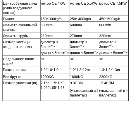
Центробежная сила
мотор CE 4KW
мотор CE 5.5KW
мотор CE 7.5KW
(сила воздушного
шлюза)
Емкость
150~300kg/h
250~400kg/h
450~600kg/h
Диаметр сушильной
500mm
600mm
600mm
камеры
Диаметр трубы
219mm
270mm
320mm
Размер частицы
диаметр <
диаметр <
диаметр <
входного сигнала
3mm="">
3mm="">
3mm="">
длина < 5mm="">
длина < 5mm="">
длина < 5mm="">
Содержание влаги
<>
<>
<>
сырий
Размер печки
1.0*1.0*1.0m
1.2*1.2*12m
1.3*1.3*1.3m
Вес брутто
1200KG
1600KG
2300KG
Размер упаковки (m)
2.15*1.15*1.68
9.8CBM
13.4CBM
1.95*1.05*1.68
(упакованный в 2
(упакованный в 4
паллетах)
паллетах)