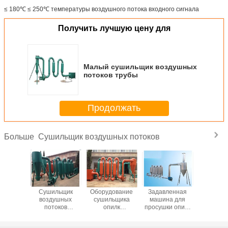
≤ 180℃ ≤ 250℃ температуры воздушного потока входного сигнала
Получить лучшую цену для
Малый сушильщик воздушных
потоков трубы
Продолжать
Сушильщик воздушных потоков
Больше
льщик
Сушильщик
Оборудование
Задавленная
Сушил
ушных
воздушных
сушильщика
машина для
возду
оков
потоков
опилк
просушки опилк
пото
й малой
микроволны для
сушильщика
аттестации CE
микров
горячий
малых
воздушных
ветви с малой