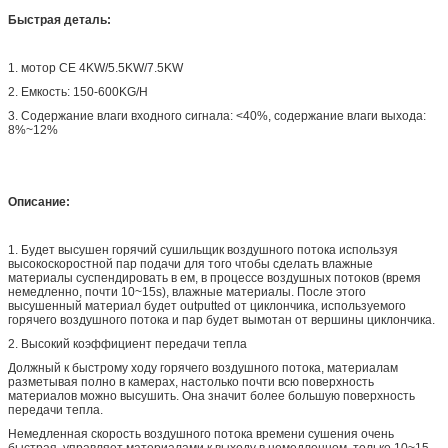
Быстрая деталь:
1. мотор CE 4KW/5.5KW/7.5KW
2. Емкость: 150-600KG/H
3. Содержание влаги входного сигнала: <40%, содержание влаги выхода:
8%~12%
Описание:
1. Будет высушен горячий сушильщик воздушного потока используя
высокоскоростной пар подачи для того чтобы сделать влажные
материалы суспендировать в ем, в процессе воздушных потоков (время
немедленно, почти 10~15s), влажные материалы. После этого
высушенный материал будет outputted от циклончика, используемого
горячего воздушного потока и пар будет вымотан от вершины циклончика.
2. Высокий коэффициент передачи тепла
Должный к быстрому ходу горячего воздушного потока, материалам
разметывая полно в камерах, настолько почти всю поверхность
материалов можно высушить. Она значит более большую поверхность
передачи тепла.
Немедленная скорость воздушного потока времени сушения очень
быстрая, управляет материалами к выходу в немедленном, только 10~15