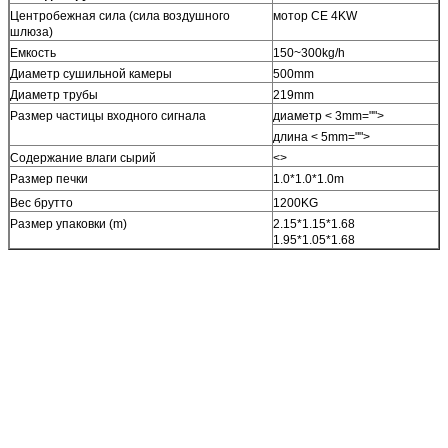
Центробежная сила (сила воздушного
мотор CE 4KW
шлюза)
Емкость
150~300kg/h
Диаметр сушильной камеры
500mm
Диаметр трубы
219mm
Размер частицы входного сигнала
диаметр < 3mm="">
длина < 5mm="">
Содержание влаги сырий
<>
Размер печки
1.0*1.0*1.0m
Вес брутто
1200KG
Размер упаковки (m)
2.15*1.15*1.68
1.95*1.05*1.68