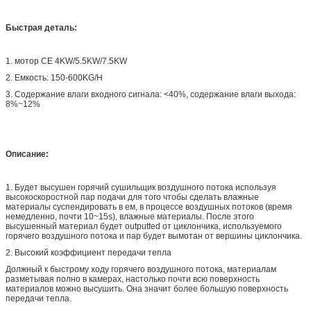
Быстрая деталь:
1. мотор CE 4KW/5.5KW/7.5KW
2. Емкость: 150-600KG/H
3. Содержание влаги входного сигнала: <40%, содержание влаги выхода:
8%~12%
Описание:
1. Будет высушен горячий сушильщик воздушного потока используя
высокоскоростной пар подачи для того чтобы сделать влажные
материалы суспендировать в ем, в процессе воздушных потоков (время
немедленно, почти 10~15s), влажные материалы. После этого
высушенный материал будет outputted от циклончика, используемого
горячего воздушного потока и пар будет вымотан от вершины циклончика.
2. Высокий коэффициент передачи тепла
Должный к быстрому ходу горячего воздушного потока, материалам
разметывая полно в камерах, настолько почти всю поверхность
материалов можно высушить. Она значит более большую поверхность
передачи тепла.