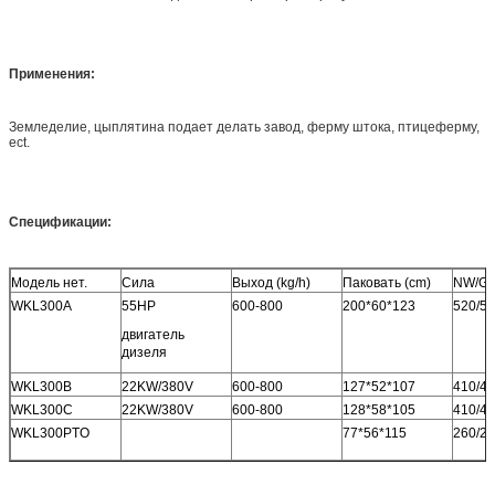
Применения:
Земледелие, цыплятина подает делать завод, ферму штока, птицеферму,
ect.
Спецификации:
Модель нет.
Сила
Выход (kg/h)
Паковать (cm)
NW/GW
WKL300A
55HP
600-800
200*60*123
520/5
двигатель
дизеля
WKL300B
22KW/380V
600-800
127*52*107
410/4
WKL300C
22KW/380V
600-800
128*58*105
410/4
WKL300PTO
77*56*115
260/2