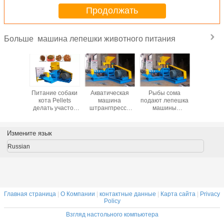
Продолжать
машина лепешки животного питания
Больше
ование
Питание собаки
Акватическая
Рыбы сома
Маши
питания
кота Pellets
машина
подают лепешка
лепе
ины
делать участок
штрангпресса
машины
живот
ешки
380V/3 мотора
машины
лепешки делая
пита
тного
силы машины
лепешки
машину 700-
цыпля
 емкости
18.5KW
питания
800KG/H
Измените язык
2T/H
любимчика
шримса с
Russian
большой
емкостью
Главная страница
|
О Компании
|
контактные данные
|
Карта сайта
|
Privacy
Policy
Взгляд настольного компьютера