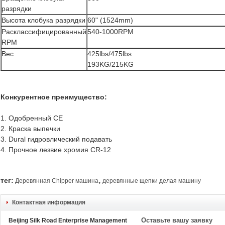
разрядки
Высота клобука разрядки
60" (1524mm)
Расклассифицированный
540-1000RPM
RPM
Вес
425lbs/475lbs
193KG/215KG
Конкурентное преимущество:
1. Одобренный CE
2. Краска выпечки
3. Dural гидровлический подавать
4. Прочное лезвие хромия CR-12
,
тег:
Деревянная Chipper машина
деревянные щепки делая машину
Контактная информация
Оставьте вашу заявку
Beijing Silk Road Enterprise Management