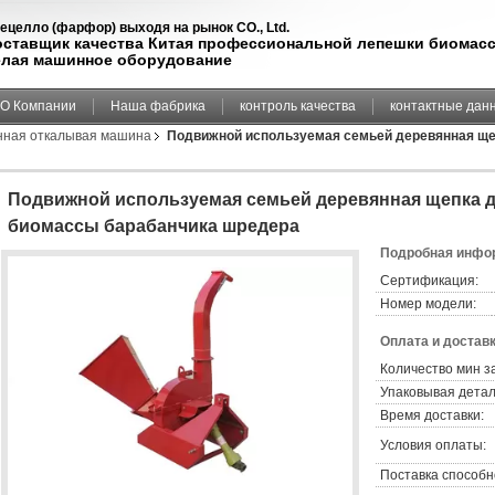
ецелло (фарфор) выходя на рынок CO., Ltd.
оставщик качества Китая профессиональной лепешки биомас
елая машинное оборудование
О Компании
Наша фабрика
контроль качества
контактные дан
нная откалывая машина
Подвижной используемая семьей деревянная ще
Подвижной используемая семьей деревянная щепка д
биомассы барабанчика шредера
Подробная инфор
Сертификация:
Номер модели:
Оплата и доставк
Количество мин з
Упаковывая детал
Время доставки:
Условия оплаты:
Поставка способн