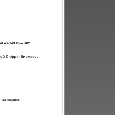
ки делая машину
ой Chipper биомассы
ески подавать