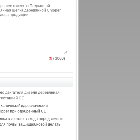
(
0
/ 3000)
го двигателя дизеля деревянная
ттестацией CE
еханически/гидровлический
ipper при одобренный CE
пки высокого выхода передвижные
для почвы защищая/новой делать