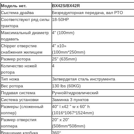
Модель нет.
BX42S/BX42R
Сыстема драйва
Безредукторная передача, вал PTO
Соответствуют ряд силы
18-50HP
трактора
Максимальный диаметр
4" (100mm)
подавать
Chipper отверстие
4" x10»
снабжения жилищем
(100mm*250mm)
Размер ротора
25" (635mm)
Количество ножей
4
ротора
Тип ножа
Затвердетая сталь инструмента
Вес ротора
130 lbs (60KG)
Подавая система
Ручной/гидровлический
Система установки
Заминка 3 пунктов
Размеры (сложенный
40" l x42 " w x 60" h
хоппер)
(1016*1067*1524mm)
Размер отверстия
20" x 20"
хоппера
(508mm*508mm)
Вращение клобука
360°