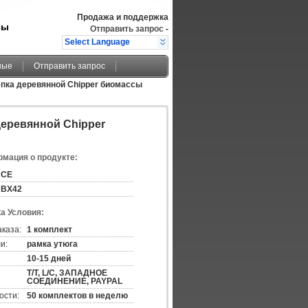
Продажа и поддержка
сы
Отправить запрос
-
Select Language
ные
Отправить запрос
пка деревянной Chipper биомассы
еревянной Chipper
мация о продукте:
CE
BX42
а Условия:
аказа:
1 комплект
и:
рамка утюга
10-15 дней
T/T, L/C, ЗАПАДНОЕ
СОЕДИНЕНИЕ, PAYPAL
ости:
50 комплектов в неделю