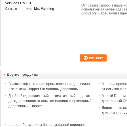
Services Co.,LTD
Контактное лицо:
Ms. Manning
Другие продукты
Высокая эффективная промышленная древесина
Машина прочно
откалывая Chipper Pto машины деревянный
откалывая с а
Двойной гидровлический автоматический подавая
Малый Dural м
диск деревянная откалывая машина сверхмощный
деревянный Ch
деревянный Chipper
Деревянные ще
делая машину 
энергии
Шредер Pto машины безредукторной передачи