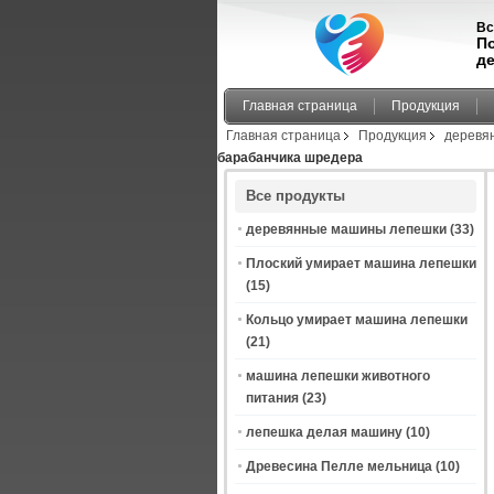
Вс
П
д
Главная страница
Продукция
Главная страница
Продукция
деревя
барабанчика шредера
Все продукты
деревянные машины лепешки
(33)
Плоский умирает машина лепешки
(15)
Кольцо умирает машина лепешки
(21)
машина лепешки животного
питания
(23)
лепешка делая машину
(10)
Древесина Пелле мельница
(10)