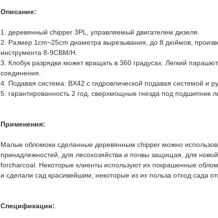
Описание:
1. деревянный chipper 3PL, управляемый двигателем дизеля.
2. Размер 1cm~25cm диаметра вырезывания, до 8 дюймов, произв
инструмента 8-9CBM/H.
3. Клобук разрядки может вращать в 360 градусах. Легкий парашю
соединения.
4. Подавая система: BX42 с гидровлической подавая системой и р
5. гарантированность 2 год, сверхмощные гнезда под подшипник л
Применения:
Малые обломоки сделанные деревянным chipper можно использов
принадлежностей, для лесохозяйства и почвы защищая, для новой 
forcharcoal. Некоторые клиенты используют их покрашенные облом
и сделали сад красивейшим; некоторые из их польза отход сада от
Спецификации: