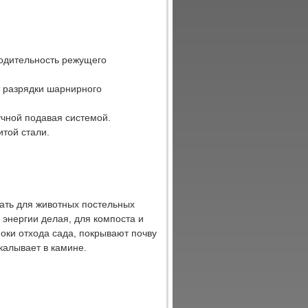
одительность режущего
т разрядки шарнирного
учной подавая системой.
итой стали.
ать для животных постельных
энергии делая, для компоста и
оки отхода сада, покрывают почву
калывает в камине.