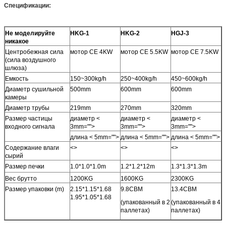
Спецификации:
Не моделируйте
HKG-1
HKG-2
HGJ-3
никакое
Центробежная сила
мотор CE 4KW
мотор CE 5.5KW
мотор CE 7.5KW
(сила воздушного
шлюза)
Емкость
150~300kg/h
250~400kg/h
450~600kg/h
Диаметр сушильной
500mm
600mm
600mm
камеры
Диаметр трубы
219mm
270mm
320mm
Размер частицы
диаметр <
диаметр <
диаметр <
входного сигнала
3mm="">
3mm="">
3mm="">
длина < 5mm="">
длина < 5mm="">
длина < 5mm="">
Содержание влаги
<>
<>
<>
сырий
Размер печки
1.0*1.0*1.0m
1.2*1.2*12m
1.3*1.3*1.3m
Вес брутто
1200KG
1600KG
2300KG
Размер упаковки (m)
2.15*1.15*1.68
9.8CBM
13.4CBM
1.95*1.05*1.68
(упакованный в 2
(упакованный в 4
паллетах)
паллетах)