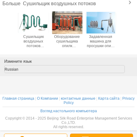
Сушильщик воздушных потоков
Больше
ование
Сушильщик
Оборудование
Задавленная
Мал
ьщика
воздушных
сушильщика
машина для
сушил
илк
потоков
опилк
просушки опилк
возду
ьщика
надежной малой
сушильщика
аттестации CE
потоков
ушных
трубы горячий
воздушных
ветви с малой
оков
для корпуса
потоков высокой
трубой
Измените язык
риса,
эффективности
деревянной
одобренное CE
Russian
опилк
Главная страница
|
О Компании
|
контактные данные
|
Карта сайта
|
Privacy
Policy
Взгляд настольного компьютера
Copyright © 2014 - 2025 Beijing Silk Road Enterprise Management Services
Co.,LTD.
All rights reserved.