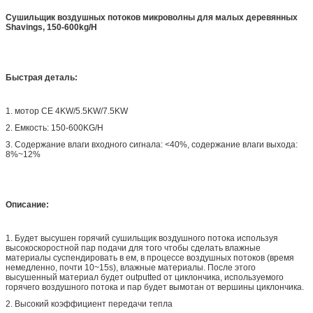
Сушильщик воздушных потоков микроволны для малых деревянных
Shavings, 150-600kg/H
Быстрая деталь:
1. мотор CE 4KW/5.5KW/7.5KW
2. Емкость: 150-600KG/H
3. Содержание влаги входного сигнала: <40%, содержание влаги выхода:
8%~12%
Описание:
1. Будет высушен горячий сушильщик воздушного потока используя
высокоскоростной пар подачи для того чтобы сделать влажные
материалы суспендировать в ем, в процессе воздушных потоков (время
немедленно, почти 10~15s), влажные материалы. После этого
высушенный материал будет outputted от циклончика, используемого
горячего воздушного потока и пар будет вымотан от вершины циклончика.
2. Высокий коэффициент передачи тепла