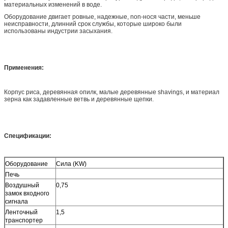
материальных изменений в воде.
Оборудование двигает ровные, надежные, non-нося части, меньше
неисправности, длинний срок службы, которые широко были
использованы индустрии засыхания.
Применения:
Корпус риса, деревянная опилк, малые деревянные shavings, и материал
зерна как задавленные ветвь и деревянные щепки.
Спецификации:
Оборудование
Сила (KW)
Печь
Воздушный
0,75
замок входного
сигнала
Ленточный
1,5
транспортер