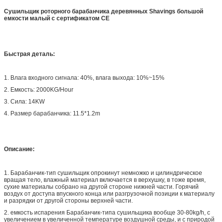
Сушильщик роторного барабанчика деревянных Shavings большой
емкости малый с сертификатом CE
Быстрая деталь:
1. Влага входного сигнала: 40%, влага выхода: 10%~15%
2. Емкость: 2000KG/Hour
3. Сила: 14KW
4. Размер барабанчика: 11.5*1.2m
Описание:
1. Барабанчик-тип сушильщик опрокинут немножко и цилиндрическое
вращая тело, влажный материал включается в верхушку, в тоже время,
сухие материалы собрано на другой стороне нижней части. Горячий
воздух от доступа впускного конца или разгрузочной позиции к материалу
и разрядки от другой стороны верхней части.
2. емкость испарения Барабанчик-типа сушильщика вообще 30-80kg/h, с
увеличением в увеличенной температуре воздушной среды, и с природой