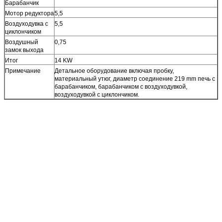
Барабанчик
Мотор редуктора
5,5
Воздуходувка с
5,5
циклончиком
Воздушный
0,75
замок выхода
Итог
14 KW
Примечание
Детальное оборудование включая пробку,
материальный утюг, диаметр соединение 219 mm печь с
барабанчиком, барабанчиком с воздуходувкой,
воздуходувкой с циклончиком.