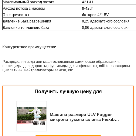
Максимальный расход потока
42 L/H
Расход потока с маслом
8-42l/h
Электричество
батареи 4*1.5V
Давление бака разрешения
0,25 адвокатского сословия
Давление топливного бака
0,06 адвокатского сословия
Конкурентное преимущество:
Распределяя вода или масл-основанные химические образования,
пестициды, дезодоранты, фунгисиды, дезинфектанты, miticides, вакцины
цыплятины, нейтрализаторы заказа, etc.
Получить лучшую цену для
Машина размера ULV Fogger
микрона тумана шланга Fiexible
при одобренный CE