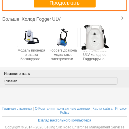
Продолжать
Холод Fogger ULV
Больше
Fogger
Модель пионера
Foggers дракона
Сопло миниое
Вода/ма
ора ULV
рюкзака
модельные
ULV холодное
основа
бесшнуровая
электрические
Fogger/ручной
холод F
ULV холодная
ULV холодные,
холодный
химикат
Fogger,
спрейер силы
спрейер свирли,
приведенная в
батареи с
легкое
Измените язык
действие
колесами
обслуживание
батарея -
Russian
Главная страница
|
О Компании
|
контактные данные
|
Карта сайта
|
Privacy
Policy
Взгляд настольного компьютера
Copyright © 2014 - 2026 Beijing Silk Road Enterprise Management Services