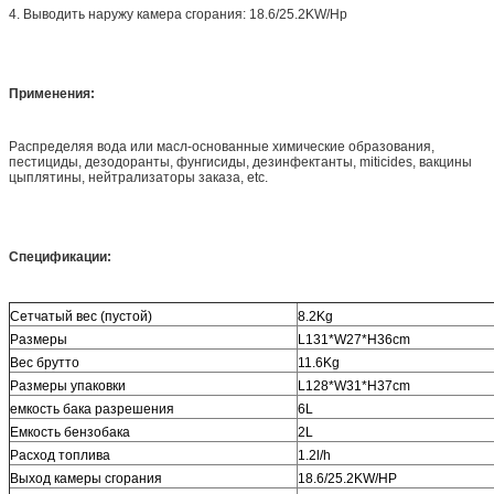
4. Выводить наружу камера сгорания: 18.6/25.2KW/Hp
Применения:
Распределяя вода или масл-основанные химические образования,
пестициды, дезодоранты, фунгисиды, дезинфектанты, miticides, вакцины
цыплятины, нейтрализаторы заказа, etc.
Спецификации:
Сетчатый вес (пустой)
8.2Kg
Размеры
L131*W27*H36cm
Вес брутто
11.6Kg
Размеры упаковки
L128*W31*H37cm
емкость бака разрешения
6L
Емкость бензобака
2L
Расход топлива
1.2l/h
Выход камеры сгорания
18.6/25.2KW/HP