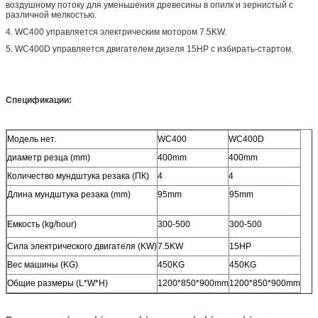
воздушному потоку для уменьшения древесины в опилк и зернистый с
различной мелкостью.
4. WC400 управляется электрическим мотором 7.5KW.
5. WC400D управляется двигателем дизеля 15HP с избирать-стартом.
Спецификации:
Модель нет.
WC400
WC400D
диаметр резца (mm)
400mm
400mm
Количество мундштука резака (ПК)
4
4
Длина мундштука резака (mm)
95mm
95mm
Емкость (kg/hour)
300-500
300-500
Сила электрического двигателя (KW)
7.5KW
15HP
Вес машины (KG)
450KG
450KG
Общие размеры (L*W*H)
1200*850*900mm
1200*850*900mm