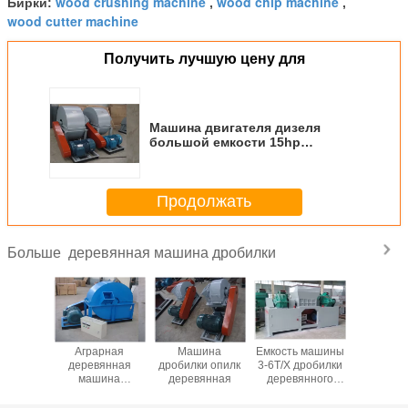
wood crushing machine
wood chip machine
Бирки:
,
,
wood cutter machine
Получить лучшую цену для
Машина двигателя дизеля
большой емкости 15hp
деревянная задавливая для
сырий
Продолжать
деревянная машина дробилки
Больше
ина
Аграрная
Машина
Емкость машины
Двухкол
илки
деревянная
дробилки опилк
3-6Т/Х дробилки
дроби
янных
машина
деревянная
деревянного
мощностью
пок
дробилки
паллета клока
ч
янная
деревянная