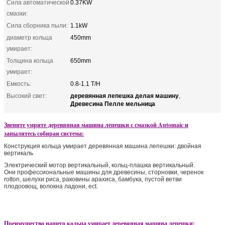
Сила автоматической
0.37KW
смазки:
Сила сборника пыли:
1.1kW
диаметр кольца
450mm
умирает:
Толщина кольца
650mm
умирает:
Емкость:
0.8-1.1 T/H
деревянная лепешка делая машину
Высокий свет:
,
Древесина Пелле мельница
Звените умрите деревянная машина лепешки с смазкой Automaic и
запылитесь собирая система:
Конструкция кольца умирает деревянная машина лепешки: двойная
вертикаль
Электрический мотор вертикальный, кольц-плашка вертикальный.
Они профессиональные машины для древесины, сторновки, черенок
rotton, шелухи риса, раковины арахиса, бамбука, пустой ветви
плодоовощ, волокна ладони, ect.
Преимущество нашего кольца умирает деревянная машина лепешки: