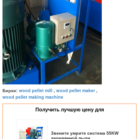
wood pellet mill
wood pellet maker
Бирки:
,
,
wood pellet making machine
Получить лучшую цену для
Звените умрите система 55KW
деревянной пыли