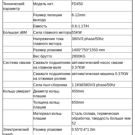
Технический
Модель нет.
FD450
параметр
Размер лепешки
6-12mm
выхода
Емкость
0.8-1.1T/H
Большая эВМ
Сила главного мотора
55KW
Напряжение тока
380V/3 phase/50hz
главного мотора
Размер упаковки
1400*750*1550 mm
Вес брутто
2800KG
Система смазки
Смажьте подшипники
автоматический насос смазки
на главном вале
0.37KW
Смажьте подшипники
автоматическая машина 0.37KW
на отжимая ролике
Сила пыл-сборника
1.1KW/380V/3 phase/50hz
Кольцо умирает
Диаметр кольц-
450mm
плашки
Толщина кольц-
650mm
плашки
Материал кольц-
Сталь сплава, термическая
плашки
обработка, твердость больше чем
52
Электрический
Размер упаковки
0.55*0.4*1.0m
шкаф