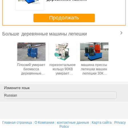
автоматической смазки стана
лепешки собирая
Продолжать
деревянные машины лепешки
Больше
ский
Плоский умирает
горизонтальное
машина прессы
Промышл
рают
биомасса
кольцо 90КВ
лепешки машин
деревя
янные
деревянные
умирает
лепешки 30КВ
маши
ины
машины
деревянные
37КВ
лепе
ешки
лепешки/делая
лепешки
деревянная для
деревянные
биомассы опилк
деревянной
Измените язык
лепешки дома
делая машину
опилк, плиты
избирают
мозоли
Russian
управляемый
мотор
Главная страница
|
О Компании
|
контактные данные
|
Карта сайта
|
Privacy
Policy