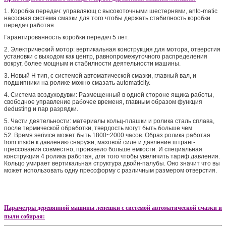
1.
Коробка передач: управляющ с высокоточными шестернями, anto-matic
насосная система смазки для того чтобы держать стабилность коробки
передач работая.
Гарантированность коробки передач 5 лет.
2.
Электрический мотор: вертикальная конструкция для мотора, отверстия
установки с выходом как центр, равнопромежуточного распределения
вокруг, более
мощным и стабилности деятельности машины.
3. Новый Н тип, с системой автоматической смазки, главный вал, и
подшипники на ролике можно смазать automaticlly.
4.
Система воздуходувки: Размещенный в одной стороне ящика работы,
свободное управление рабочее временя, главным образом функция
dedusting
и пар разрядки.
5.
Части деятельности: материалы кольц-плашки и ролика сталь сплава,
после термической обработки, твердость могут быть больше чем
52.
Время serivice может быть 1800~2000 часов. Образ ролика работая
from inside к давлению снаружи, маховой силе и давление штранг-
прессования совместно, произвело больше емкости. И специальная
конструкция 4 ролика работая, для того чтобы увеличить тариф давления.
Кольцо умирает вертикальная структура двойн-палубы. Оно значит что вы
может использовать одну прессформу с различным размером отверстия.
Параметры деревянной машины лепешки с системой автоматической смазки и
пыли собирая: