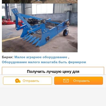
Малое аграрное оборудование
Бирки:
,
Оборудование малого масштаба быть фермером
Получить лучшую цену для
Отправить
Отправить
сообщение
запрос
Малыми управляемая
тракторами цепь аграрного
машинного оборудования
модели 4U-2 малая нормальная
печатает на машинке