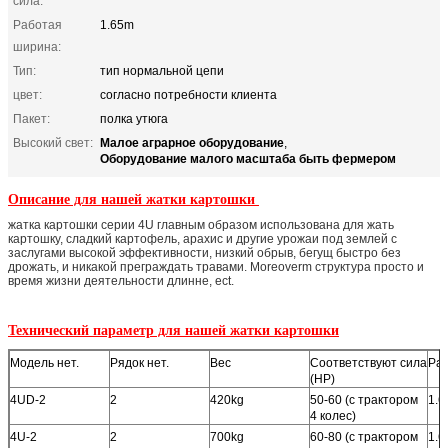
сила:
Работая
1.65m
ширина:
Тип:
тип нормальной цепи
цвет:
согласно потребности клиента
Пакет:
полка утюга
Малое аграрное оборудование
Высокий свет:
,
Оборудование малого масштаба быть фермером
Описание для нашей жатки картошки
жатка картошки серии 4U главным образом использована для жать
картошку, сладкий картофель, арахис и другие урожаи под землей с
заслугами высокой эффективности, низкий обрыв, бегущ быстро без
дрожать, и никакой преграждать травами. Moreoverm структура просто и
время жизни деятельности длинне, ect.
Технический параметр для нашей жатки картошки
Модель нет.
Рядок нет.
Вес
Соответствуют сила
Ра
(HP)
4UD-2
2
420kg
50-60 (с трактором
1.
4 колес)
4U-2
2
700kg
60-80 (с трактором
1.