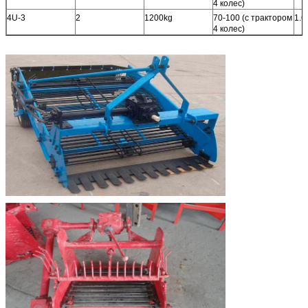
4 колес)
4U-3
2
1200kg
70-100 (с трактором
1.
4 колес)