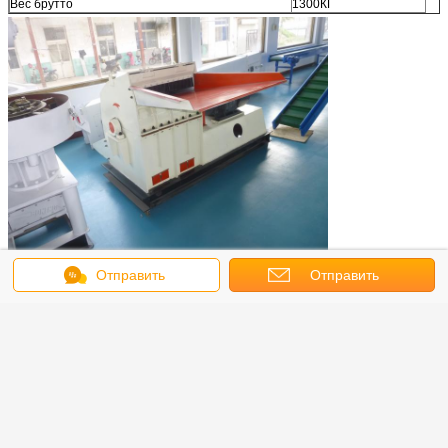
Вес брутто
1300КГ
Отправить
Отправить
2. Раздел засыхания--сушильщик роторного барабанчика
Функция: Она может уменьшить содержание влаги порошков позема чайк.
сообщение
запрос
Район общей площади всех земель (м)
Л17.5*В10*Х2.8
Полный вес
12Т
Полная сила
24КВ
Содержание влаги материалов входного сигнала
≤ 40%
Содержание влаги материалов выхода
12%~15%
Емкость
4-5Т/Х