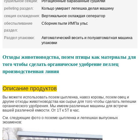
сушильной секции:
Ротационные барабанные сушилки
pelleting раздел:
Кольцо умирает лепешка делая машину
секция охлаждения:
Вертикальное охлаждая сеператор
обеспыливание
Сборник пыли ИМПа ульс
раздел:
Раздел упаковки:
Автоматический весить и полуавтоматная машина
упаковки
Отходы животноводства, позем птицы как материалы для
того чтобы сделать органическое удобрение пеллец
производственная линия
Описание продуктов
Вы можете использовать позем цыпленка, навоз коровы, позем овец и
другие отходы животноводства как сырье для того чтобы сделать лепешки
органического удобрения. Мы имеем различные машины для встречи
вашей различной емкости. От 1Т к 5Т в час.
См. следующие фото о поземе цыпленка и лепешках выпускных
экзаменов: