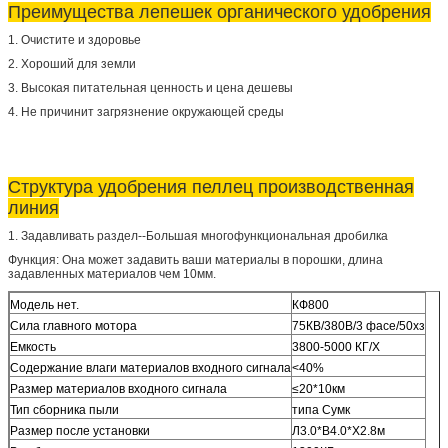
Преимущества лепешек органического удобрения
1. Очистите и здоровье
2. Хороший для земли
3. Высокая питательная ценность и цена дешевы
4. Не причинит загрязнение окружающей среды
Структура удобрения пеллец производственная
линия
1. Задавливать раздел--Большая многофункциональная дробилка
Функция: Она может задавить ваши материалы в порошки, длина
задавленных материалов чем 10мм.
Модель нет.
КФ800
Сила главного мотора
75КВ/380В/3 фасе/50хз
Емкость
3800-5000 КГ/Х
Содержание влаги материалов входного сигнала
<40%
Размер материалов входного сигнала
≤20*10км
Тип сборника пыли
типа Сумк
Размер после установки
Л3.0*В4.0*Х2.8м