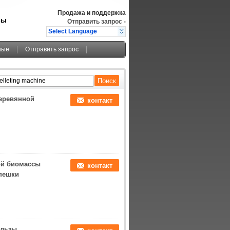
Продажа и поддержка
сы
Отправить запрос
-
Select Language
ные
Отправить запрос
еревянной
контакт
ой биомассы
контакт
пешки
ользы