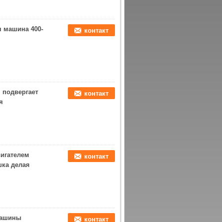
 машина 400-
контакт
 подвергает
контакт
я
вигателем
контакт
ка делая
машины
контакт