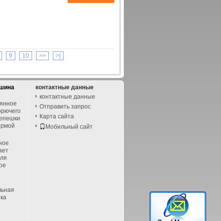
9
10
>>
>|
ашина
контактные данные
контактные данные
вянное
Отправить запрос
орючего
Карта сайта
лепешки
ормой
Мобильный сайт
ное
ает
для
ое
льная
ка