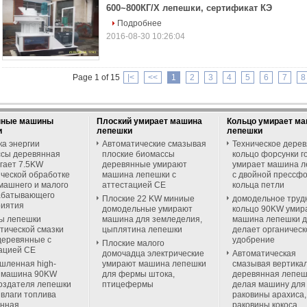
600~800КГ/Х лепешки, сертификат КЭ
Подробнее
2016-08-30 10:26:04
Page 1 of 15
|<
<<
1
2
3
4
5
6
7
8
нные машины
Плоский умирает машина
Кольцо умирает м
и
лепешки
лепешки
а энергии
Автоматические смазывая
Техническое дере
сы деревянная
плоские биомассы
кольцо форсунки г
гает 7.5KW
деревянные умирают
умирает машина 
ческой обработке
машина лепешки с
с двойной прессф
машнего и малого
аттестацией CE
кольца петли
абатывающего
Плоские 22 KW миниые
домодельное труд
риятия
домодельные умирают
кольцо 90KW умир
ы лепешки
машина для земледелия,
машина лепешки 
тической смазки
цыплятина лепешки
делает органическ
еревянные с
удобрение
Плоские малого
ацией CE
домочадца электрические
Автоматическая
ленная high-
умирают машина лепешки
смазывая вертика
y машина 90KW
для фермы штока,
деревянная лепеш
оздателя лепешки
птицефермы
делая машину для
 влаги топлива
раковины арахиса,
янная
раковины кокоса