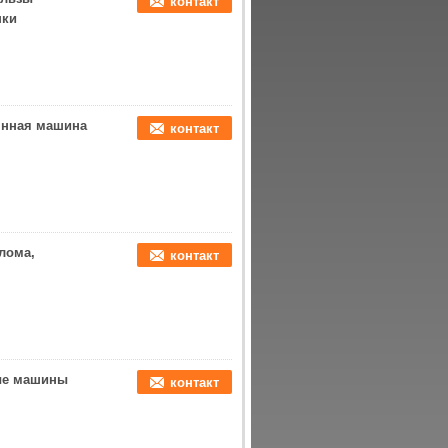
контакт
шки
янная машина
контакт
лома,
контакт
ые машины
контакт