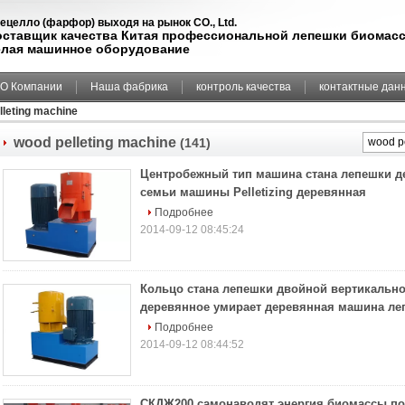
ецелло (фарфор) выходя на рынок CO., Ltd.
оставщик качества Китая профессиональной лепешки биомас
елая машинное оборудование
О Компании
Наша фабрика
контроль качества
контактные дан
lleting machine
wood pelleting machine
(141)
Центробежный тип машина стана лепешки д
семьи машины Pelletizing деревянная
Подробнее
2014-09-12 08:45:24
Кольцо стана лепешки двойной вертикальн
деревянное умирает деревянная машина ле
Подробнее
2014-09-12 08:44:52
СКДЖ200 самонаводят энергия биомассы п