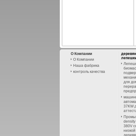
О Компании
деревя
лепешк
О Компании
Лепешк
Наша фабрика
биомас
контроль качества
подвер
механи
для до
перер
предп
машин
автома
37KW д
аттест
Промыш
densit
380V с
низкой
дерев