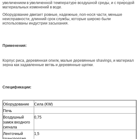
увеличением в увеличенной температуре воздушной среды, и с природой
материальных изменений в воде.
Оборудование двигает ровные, надежные, non-нося части, меньше
неисправности, длинний срок службы, которые широко были
использованы индустрии засыхания.
Применения:
Корпус риса, деревянная опилк, малые деревянные shavings, и материал
зерна как задавленные ветвь и деревянные щепки.
Спецификации:
Оборудование
Сила (KW)
Печь
Воздушный
0,75
замок входного
сигнала
Ленточный
1,5
транспортер