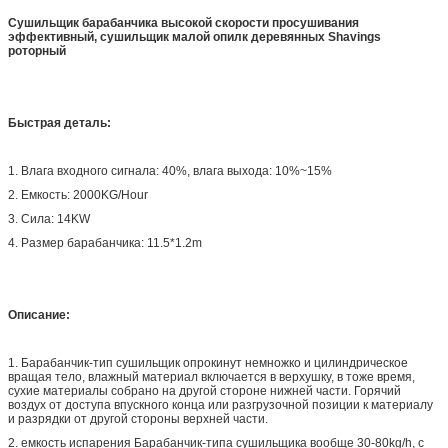
Сушильщик барабанчика высокой скорости просушивания
эффективный, сушильщик малой опилк деревянных Shavings
роторный
Быстрая деталь:
1. Влага входного сигнала: 40%, влага выхода: 10%~15%
2. Емкость: 2000KG/Hour
3. Сила: 14KW
4. Размер барабанчика: 11.5*1.2m
Описание:
1. Барабанчик-тип сушильщик опрокинут немножко и цилиндрическое
вращая тело, влажный материал включается в верхушку, в тоже время,
сухие материалы собрано на другой стороне нижней части. Горячий
воздух от доступа впускного конца или разгрузочной позиции к материалу
и разрядки от другой стороны верхней части.
2. емкость испарения Барабанчик-типа сушильщика вообще 30-80kg/h, с