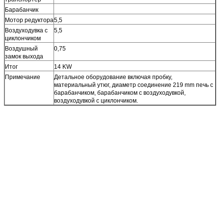
Барабанчик
Мотор редуктора
5,5
Воздуходувка с
5,5
циклончиком
Воздушный
0,75
замок выхода
Итог
14 KW
Примечание
Детальное оборудование включая пробку,
материальный утюг, диаметр соединение 219 mm печь с
барабанчиком, барабанчиком с воздуходувкой,
воздуходувкой с циклончиком.