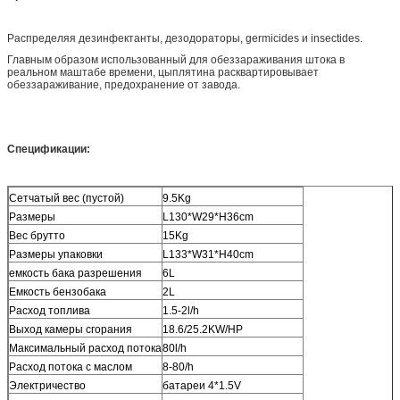
Распределяя дезинфектанты, дезодораторы, germicides и insectides.
Главным образом использованный для обеззараживания штока в
реальном маштабе времени, цыплятина расквартировывает
обеззараживание, предохранение от завода.
Спецификации:
Сетчатый вес (пустой)
9.5Kg
Размеры
L130*W29*H36cm
Вес брутто
15Kg
Размеры упаковки
L133*W31*H40cm
емкость бака разрешения
6L
Емкость бензобака
2L
Расход топлива
1.5-2l/h
Выход камеры сгорания
18.6/25.2KW/HP
Максимальный расход потока
80l/h
Расход потока с маслом
8-80/h
Электричество
батареи 4*1.5V