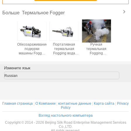
Термальное Fogger
Больше
ное
Обеззараживание
Портативная
Ручная
Портат
льное
подкурки
термальная
термальная
термал
ger
машины Fogger
Fogging вода
Fogging
Fogg
прочной
спрейера -
нержавеющая
краткости
основанное
сталь спрейера
высокой ранга
автоматическое
тумана машины
Измените язык
термальное
зажигание
портативная
Russian
Главная страница
|
О Компании
|
контактные данные
|
Карта сайта
|
Privacy
Policy
Взгляд настольного компьютера
Copyright © 2014 - 2026 Beijing Silk Road Enterprise Management Services
Co.,LTD.
All rights reserved.