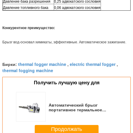
Давление бака разрешения
0,25 адвокатского сословия
Давление топливного бака
0,06 адвокатского сословия
Конкурентное преимущество:
Брызг вод-основал химикаты, эффективные. Автоматическое зажигание.
thermal fogger machine
electric thermal fogger
Бирки:
,
,
thermal fogging machine
Получить лучшую цену для
Автоматический брызг
портативное термальное
Fogger для обеззараживания
штока в реальном маштабе
времени
Продолжать