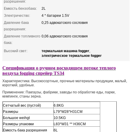
разрешения:
Емкость бензобака:
2L
Электричество:
4 * батареи 1.5V
Давление бака
0,25 адвокатского сословия
разрешения:
Давление топливного
0,06 адвокатского сословия
бака:
термальная машина fogger
Высокий свет:
,
электрическое термальное fogger
Спецификация о ручном восходящем потоке теплого
воздуха fogging спрейер TS34
Характеристика: Высокосортные, прочные материалы продукции, малый,
короткий, удобные.
Применение: Пакгаузы, фабрики, заводы по обработке еды, парки,
кемпинги, станы зерна.
Сетчатый вес (пустой)
6.8KG
Размеры
L79*W28*H31CM
Большое weihgt
10.5KG
Размеры упаковки
L83*W31 ** H36CM
Емкость бака разрешения
6L