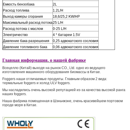
Емкость бензобака
2L
Расход топлива
1.2L/H
Выход камеры сгорания
18,6/25,2 KW/HP
Максимальный расход потока
25 L/H
Расход потока с маслом
0-25 L/H
Электричество
4 * батареи 1.5V
Давление бака разрешения
0,25 адвокатского сословия
Давление топливного бака
0,06 адвокатского сословия
Главная информация. о нашей фабрике
Всецелло (Китай) выходя на рынок CO., Ltd. одно из ведущего
изготовления машинного оборудования биомассы в Китае.
Foggers наши отличаемые продукты. Главным образом 2 вида:
термальные foggers и холод ULV foggers.
Мы насладились очень высокой репутацией из-за качества высокой ранга
наших foggers.
Наша фабрика помещенная в Шэньчжэне, очень красивейшем портовом
городе моря в Китае.